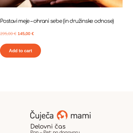
Postavi meje – ohrani sebe (in družinske odnose)
295,00
€
145,00
€
Add to cart
Delovni čas
Pon – Pet: po dogovoru.