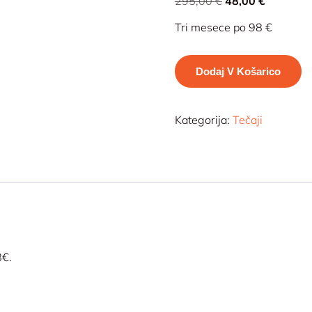
295,00
€
48,00
€
Tri mesece po 98 €
Dodaj V Košarico
Kategorija:
Tečaji
8€.