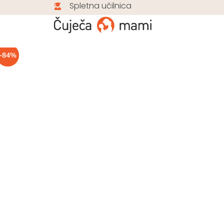
Spletna učilnica
-84%