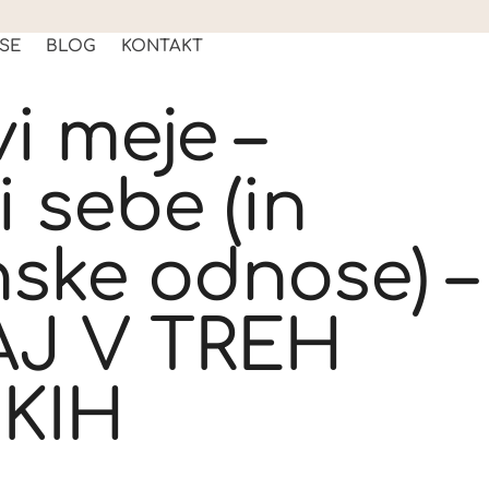
 SE
BLOG
KONTAKT
i meje –
 sebe (in
nske odnose) –
J V TREH
KIH