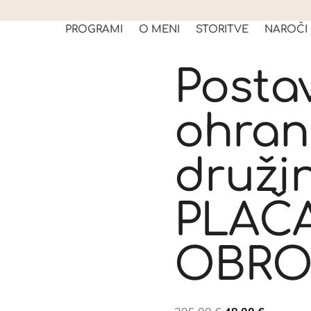
PROGRAMI
O MENI
STORITVE
NAROČI
Postav
ohrani
druži
PLAČA
OBRO