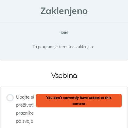
Zaklenjeno
Začni
Ta program je trenutno zaklenjen.
Vsebina
Upajte si
You don't currently have access to this
content
preživeti
praznike
po svoje