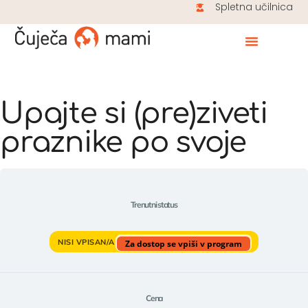
Spletna učilnica
Upajte si (pre)ziveti
praznike po svoje
Trenutni status
NISI VPISAN/A
Za dostop se vpiši v program
Cena