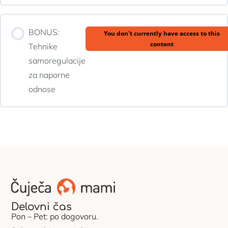
BONUS:
You don't currently have access to this
content
Tehnike
samoregulacije
za naporne
odnose
Delovni čas
Pon – Pet: po dogovoru.