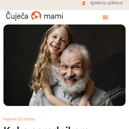
Spletna učilnica
Nasveti Za Starše