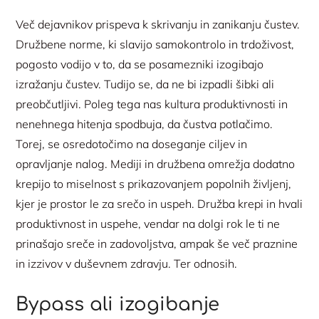
Več dejavnikov prispeva k skrivanju in zanikanju čustev.
Družbene norme, ki slavijo samokontrolo in trdoživost,
pogosto vodijo v to, da se posamezniki izogibajo
izražanju čustev. Tudijo se, da ne bi izpadli šibki ali
preobčutljivi. Poleg tega nas kultura produktivnosti in
nenehnega hitenja spodbuja, da čustva potlačimo.
Torej, se osredotočimo na doseganje ciljev in
opravljanje nalog. Mediji in družbena omrežja dodatno
krepijo to miselnost s prikazovanjem popolnih življenj,
kjer je prostor le za srečo in uspeh. Družba krepi in hvali
produktivnost in uspehe, vendar na dolgi rok le ti ne
prinašajo sreče in zadovoljstva, ampak še več praznine
in izzivov v duševnem zdravju. Ter odnosih.
Bypass ali izogibanje