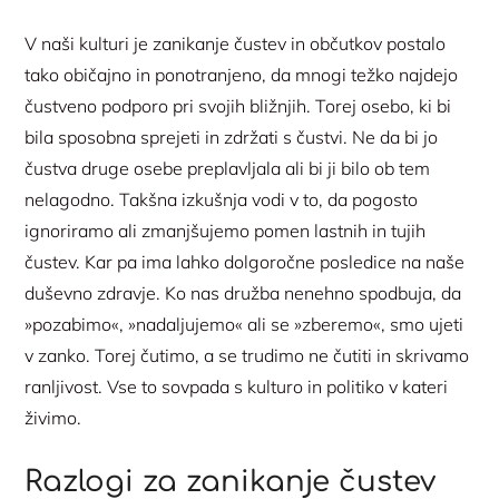
V naši kulturi je zanikanje čustev in občutkov postalo
tako običajno in ponotranjeno, da mnogi težko najdejo
čustveno podporo pri svojih bližnjih. Torej osebo, ki bi
bila sposobna sprejeti in zdržati s čustvi. Ne da bi jo
čustva druge osebe preplavljala ali bi ji bilo ob tem
nelagodno. Takšna izkušnja vodi v to, da pogosto
ignoriramo ali zmanjšujemo pomen lastnih in tujih
čustev. Kar pa ima lahko dolgoročne posledice na naše
duševno zdravje. Ko nas družba nenehno spodbuja, da
»pozabimo«, »nadaljujemo« ali se »zberemo«, smo ujeti
v zanko. Torej čutimo, a se trudimo ne čutiti in skrivamo
ranljivost. Vse to sovpada s kulturo in politiko v kateri
živimo.
Razlogi za zanikanje čustev