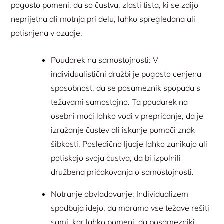
pogosto pomeni, da so čustva, zlasti tista, ki se zdijo
neprijetna ali motnja pri delu, lahko spregledana ali
potisnjena v ozadje.
Poudarek na samostojnosti: V
individualistični družbi je pogosto cenjena
sposobnost, da se posameznik spopada s
težavami samostojno. Ta poudarek na
osebni moči lahko vodi v prepričanje, da je
izražanje čustev ali iskanje pomoči znak
šibkosti. Posledično ljudje lahko zanikajo ali
potiskajo svoja čustva, da bi izpolnili
družbena pričakovanja o samostojnosti.
Notranje obvladovanje: Individualizem
spodbuja idejo, da moramo vse težave rešiti
sami, kar lahko pomeni, da posamezniki