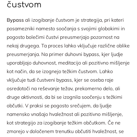
čustvom
Bypass
ali izogibanje čustvom je strategija, pri kateri
posamezniki namesto soočanja s svojimi globokimi in
pogosto bolečimi čustvi preusmerjajo pozornost na
nekaj drugega. Ta proces lahko vključuje različne oblike
preusmerjanja. Na primer duhovni bypass, kjer ljudje
uporabljajo duhovnost, meditacijo ali pozitivno mišljenje
kot način, da se izognejo težkim čustvom. Lahko
vključuje tudi čustveni bypass, kjer se oseba raje
osredotoči na reševanje težav, prekomerno delo, ali
druge aktivnosti, da bi se izognila soočenju s težkimi
občutki. V praksi se pogosto srečujem, da ljudje
namensko vnašajo hvaležnost ali pozitivno mišljenje,
kot strategijo za izogibanje težkim občutkom. Če ne
zmorejo v določenem trenutku občutiti hvaležnost, se