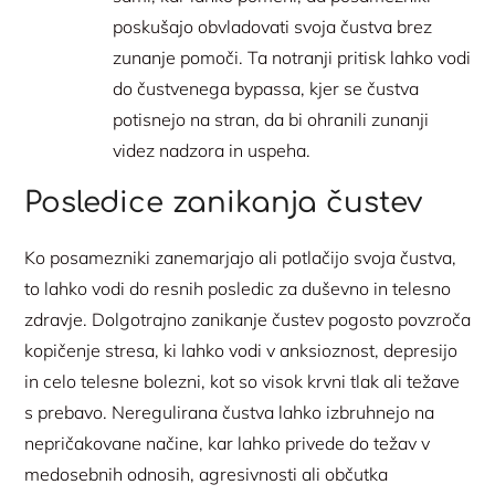
poskušajo obvladovati svoja čustva brez
zunanje pomoči. Ta notranji pritisk lahko vodi
do čustvenega bypassa, kjer se čustva
potisnejo na stran, da bi ohranili zunanji
videz nadzora in uspeha.
Posledice zanikanja čustev
Ko posamezniki zanemarjajo ali potlačijo svoja čustva,
to lahko vodi do resnih posledic za duševno in telesno
zdravje. Dolgotrajno zanikanje čustev pogosto povzroča
kopičenje stresa, ki lahko vodi v anksioznost, depresijo
in celo telesne bolezni, kot so visok krvni tlak ali težave
s prebavo. Neregulirana čustva lahko izbruhnejo na
nepričakovane načine, kar lahko privede do težav v
medosebnih odnosih, agresivnosti ali občutka