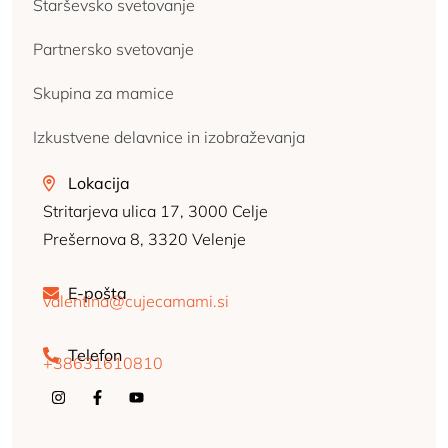
Starševsko svetovanje
Partnersko svetovanje
Skupina za mamice
Izkustvene delavnice in izobraževanja
Lokacija
Stritarjeva ulica 17, 3000 Celje
Prešernova 8, 3320 Velenje
E-pošta
valentina@cujecamami.si
Telefon
+38631610810