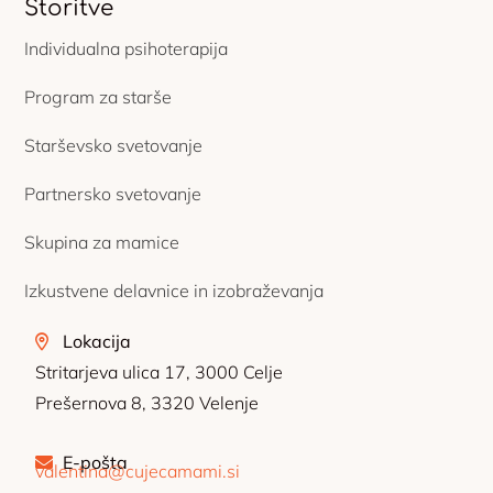
Storitve
Individualna psihoterapija
Program za starše
Starševsko svetovanje
Partnersko svetovanje
Skupina za mamice
Izkustvene delavnice in izobraževanja
Lokacija
Stritarjeva ulica 17, 3000 Celje
Prešernova 8, 3320 Velenje
E-pošta
valentina@cujecamami.si