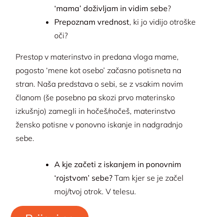
‘mama’ doživljam in vidim sebe
?
Prepoznam vrednost
, ki jo vidijo otroške
oči?
Prestop v materinstvo in predana vloga mame,
pogosto ‘mene kot osebo’ začasno potisneta na
stran. Naša predstava o sebi, se z vsakim novim
članom (še posebno pa skozi prvo materinsko
izkušnjo) zamegli in hočeš/nočeš, materinstvo
žensko potisne v ponovno iskanje in nadgradnjo
sebe.
A kje začeti z iskanjem in ponovnim
‘rojstvom’ sebe?
Tam kjer se je začel
moj/tvoj otrok. V telesu.