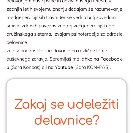
delovanjem naše psihe in odzivi našega telesa. V
zadnjih letih svojemu znanju dodajam še razumevanje
medgeneracijskih travm ter se vedno bolj zavedam
smisla zdravih povezav znotraj večgeneracijskega
družinskega sistema. Izvajam psihoterapijo za odrasle,
delavnice
za osebno rast ter predavanja na različne teme
duševnega zdravja. Spremljaš me
lahko na Facebook-
u
(Sara Konpas) ali
na Youtube
(Sara KON-PAS).
Zakaj se udeležiti
delavnice?