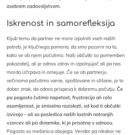
osebnim zadovoljstvom.
Iskrenost in samorefleksija
Kljub temu da partner ne more izpolniti vseh naših
potreb, je ključnega pomena, da smo pozorni na to,
kako se ob njem počutimo. Naši občutki so pomemben
pokazatelj, ali je odnos zdrav in izpolnjujoč ali pa nas
morda izčrpava in omejuje. Če se ob partnerju
večinoma počutimo varne, spoštovane in slišane, je to
dober znak, da odnos prispeva k dobremu počutju.
Če
pa pogosto čutimo napetost, frustracijo ali celo
osamljenost, je smiselno raziskati, od kod ti občutki
izvirajo – ali so posledica naših lastnih notranjih
vzorcev ali pa dinamike, ki je prisotna v odnosu.
Pogosto so mešanica obojega. Vendar pa nikakor ne