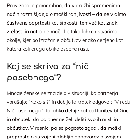
Prav zato je pomembno, da v družbi spremenimo
način razmišljanja o moški ranljivosti – da ne vidimo
čustvene odprtosti kot šibkosti, temveč kot znak
zrelosti in notranje moči.
Le tako lahko ustvarimo
okolje, kjer bo izražanje občutkov enako cenjeno kot
katera koli druga oblika osebne rasti.
Kaj se skriva za “nič
posebnega”?
Mnoge ženske se znajdejo v situaciji, ko partnerja
vprašajo: “Kako si?” in dobijo le kratek odgovor: “V redu.
Nič posebnega.”
To lahko deluje kot odklonitev bližine
in občutek, da partner ne želi deliti svojih misli in
občutkov.
V resnici pa se pogosto zgodi, da moški
preprosto niso vajeni globljih pogovorov o svojem