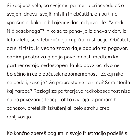
Si kdaj doživela, da svojemu partnerju pripoveduješ o
svojem dnevu, svojih mislih in občutkih, on pa ti na
vprašanje, kako je bil njegov dan, odgovori le: “V redu.
Nič posebnega”? In ko se to ponavlja iz dneva v dan, iz
leta v leto, se v tebi začnejo kopičiti frustracije.
Občutek,
da si ti tista, ki vedno znova daje pobudo za pogovor,
odpira prostor za globljo povezanost, medtem ko
partner ostaja nedostopen, lahko povzroči dvome,
bolečino in celo občutek nepomembnosti.
Zakaj nikoli
ne podeli, kako je? Ga preprosto ne zanima? Sem storila
kaj narobe? Razlogi za partnerjevo redkobesednost niso
nujno povezani s teboj. Lahko izvirajo iz primarnih
odnosov, preteklih izkušenj ali celo strahu pred
ranljivostjo.
Ko končno zbereš pogum in svojo frustracijo podeliš s