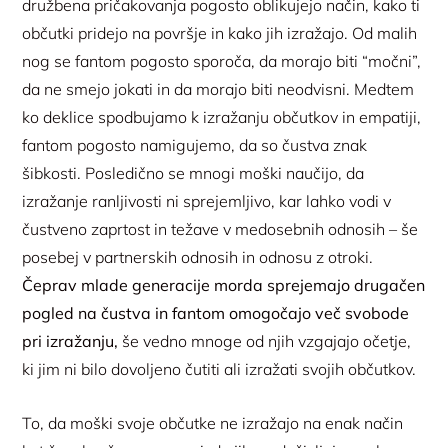
družbena pričakovanja pogosto oblikujejo način, kako ti
občutki pridejo na površje in kako jih izražajo. Od malih
nog se fantom pogosto sporoča, da morajo biti “močni”,
da ne smejo jokati in da morajo biti neodvisni. Medtem
ko deklice spodbujamo k izražanju občutkov in empatiji,
fantom pogosto namigujemo, da so čustva znak
šibkosti. Posledično se mnogi moški naučijo, da
izražanje ranljivosti ni sprejemljivo, kar lahko vodi v
čustveno zaprtost in težave v medosebnih odnosih – še
posebej v partnerskih odnosih in odnosu z otroki.
Čeprav mlade generacije morda sprejemajo drugačen
pogled na čustva in fantom omogočajo več svobode
pri izražanju,
še vedno mnoge od njih vzgajajo očetje,
ki jim ni bilo dovoljeno čutiti ali izražati svojih občutkov.
To, da moški svoje občutke ne izražajo na enak način