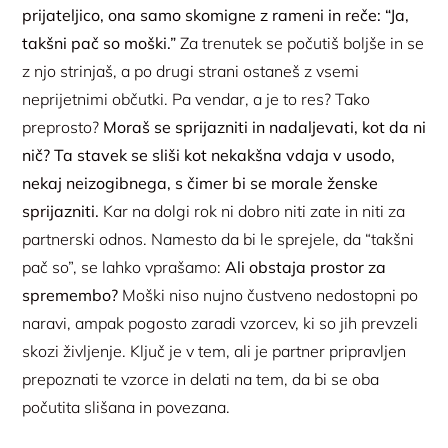
prijateljico, ona samo skomigne z rameni in reče: “Ja,
takšni pač so moški.”
Za trenutek se počutiš boljše in se
z njo strinjaš, a po drugi strani ostaneš z vsemi
neprijetnimi občutki. Pa vendar, a je to res? Tako
preprosto?
Moraš se sprijazniti in nadaljevati, kot da ni
nič? Ta stavek se sliši kot nekakšna vdaja v usodo,
nekaj neizogibnega, s čimer bi se morale ženske
sprijazniti.
Kar na dolgi rok ni dobro niti zate in niti za
partnerski odnos. Namesto da bi le sprejele, da “takšni
pač so”, se lahko vprašamo:
Ali obstaja prostor za
spremembo?
Moški niso nujno čustveno nedostopni po
naravi, ampak pogosto zaradi vzorcev, ki so jih prevzeli
skozi življenje. Ključ je v tem, ali je partner pripravljen
prepoznati te vzorce in delati na tem, da bi se oba
počutita slišana in povezana.