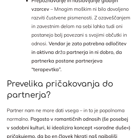
Prepoznavanje in naslavljanje globljih
vzorcev
– Mnogim moškim ni bilo dovoljeno
razviti čustvene pismenosti. Z ozaveščanjem
in zavestnim delom na sebi lahko tudi oni
postanejo bolj povezani s svojimi občutki in
odnosi.
Vendar je zato potrebna odločitev
in aktivna dr
ža
partnerja in ni dobro, da
partnerka postane partnerjeva
“terapevtka”.
Prevelika pričakovanja do
partnerja?
Partner nam ne more dati vsega – in to je popolnoma
normalno.
Pogosto v romantičnih odnosih (še posebej
v sodobni kulturi, ki idealizira koncept »sorodne duše«)
pričakujemo, da bo en človek hkrati naš najboljši