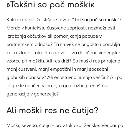
»Takšni so pač moški«
Kolikokrat ste že slišali stavek: “
Takšni pač so moški
“?
Morda v kontekstu čustvene zaprtosti, nezmožnosti
izražanja občutkov ali pomanjkanja pobude v
partnerskem odnosu? Ta stavek se pogosto uporablja
kot razlaga – ali celo izgovor – za določene vedenjske
vzorce pri moških. Ali res drži? So moški res prirojeno
manj čustveni, manj empatični in manj sposobni
globokih odnosov? Ali enostavno nimajo veščin? Ali pa
je gre le naučen vzorec, ki ga družba prenaša iz
generacije v generacijo?
Ali moški res ne čutijo
?
Moški, seveda, čutijo – prav tako kot ženske. Vendar pa