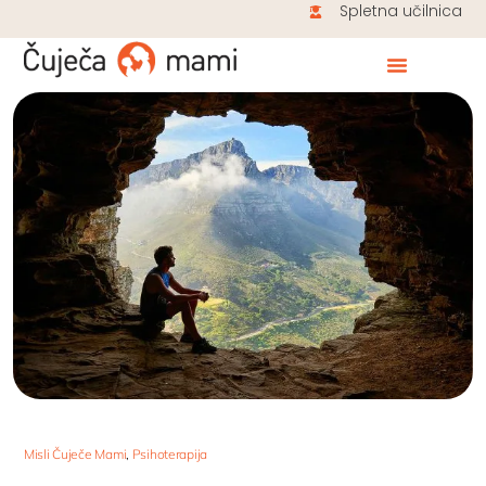
Spletna učilnica
Misli Čuječe Mami
,
Psihoterapija