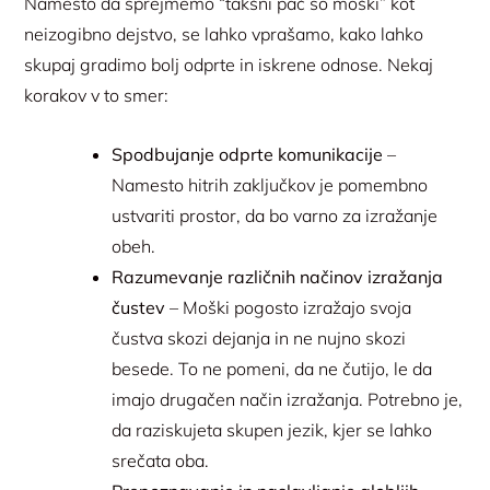
Namesto da sprejmemo “takšni pač so moški” kot
neizogibno dejstvo, se lahko vprašamo, kako lahko
skupaj gradimo bolj odprte in iskrene odnose. Nekaj
korakov v to smer:
Spodbujanje odprte komunikacije
–
Namesto hitrih zaključkov je pomembno
ustvariti prostor, da bo varno za izražanje
obeh.
Razumevanje različnih načinov izražanja
čustev
– Moški pogosto izražajo svoja
čustva skozi dejanja in ne nujno skozi
besede. To ne pomeni, da ne čutijo, le da
imajo drugačen način izražanja. Potrebno je,
da raziskujeta skupen jezik, kjer se lahko
srečata oba.