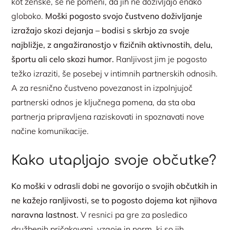
kot ženske, še ne pomeni, da jih ne doživljajo enako
globoko.
Moški pogosto svojo čustveno doživljanje
izražajo skozi dejanja – bodisi s skrbjo za svoje
najbližje, z angažiranostjo v fizičnih aktivnostih, delu,
športu ali celo skozi humor.
Ranljivost jim je pogosto
težko izraziti, še posebej v intimnih partnerskih odnosih.
A za resnično čustveno povezanost in izpolnjujoč
partnerski odnos je ključnega pomena, da sta oba
partnerja pripravljena raziskovati in spoznavati nove
načine komunikacije.
Kako utapljajo svoje občutke?
Ko moški v odrasli dobi ne govorijo o svojih občutkih in
ne kažejo ranljivosti, se to pogosto dojema kot njihova
naravna lastnost.
V resnici pa gre za posledico
družbenih pričakovanj, vzgoje in norm, ki so jih