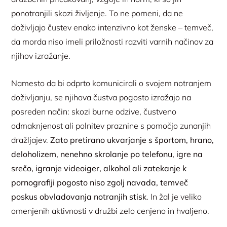
ponotranjili skozi življenje. To ne pomeni, da ne
doživljajo čustev enako intenzivno kot ženske – temveč,
da morda niso imeli priložnosti razviti varnih načinov za
njihov izražanje.
Namesto da bi odprto komunicirali o svojem notranjem
doživljanju, se njihova čustva pogosto izražajo na
posreden način: skozi burne odzive, čustveno
odmaknjenost ali polnitev praznine s pomočjo zunanjih
dražljajev.
Zato pretirano ukvarjanje s športom, hrano,
deloholizem, nenehno skrolanje po telefonu, igre na
srečo, igranje videoiger, alkohol ali zatekanje k
pornografiji pogosto niso zgolj navada, temveč
poskus obvladovanja notranjih stisk
. In žal je veliko
omenjenih aktivnosti v družbi zelo cenjeno in hvaljeno.