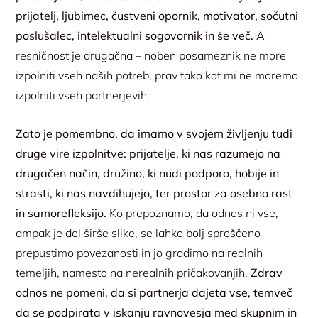
prijatelj, ljubimec, čustveni opornik, motivator, sočutni
poslušalec, intelektualni sogovornik in še več.
A
resničnost je drugačna – noben posameznik ne more
izpolniti vseh naših potreb, prav tako kot mi ne moremo
izpolniti vseh partnerjevih.
Zato je pomembno, da imamo v svojem življenju tudi
druge vire izpolnitve: prijatelje, ki nas razumejo na
drugačen način, družino, ki nudi podporo, hobije in
strasti, ki nas navdihujejo, ter prostor za osebno rast
in samorefleksijo.
Ko prepoznamo, da odnos ni vse,
ampak je del širše slike, se lahko bolj sproščeno
prepustimo povezanosti in jo gradimo na realnih
temeljih, namesto na nerealnih pričakovanjih.
Zdrav
odnos ne pomeni, da si partnerja dajeta vse, temveč
da se podpirata v iskanju ravnovesja med skupnim in